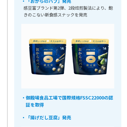
・「おからのパフ」発売
感豆富ブランド第2弾、2段焙煎製法により、飽
きのこない新食感スナックを発売
・御殿場食品工場で国際規格FSSC22000の認
証を取得
・「揚げだし豆腐」発売