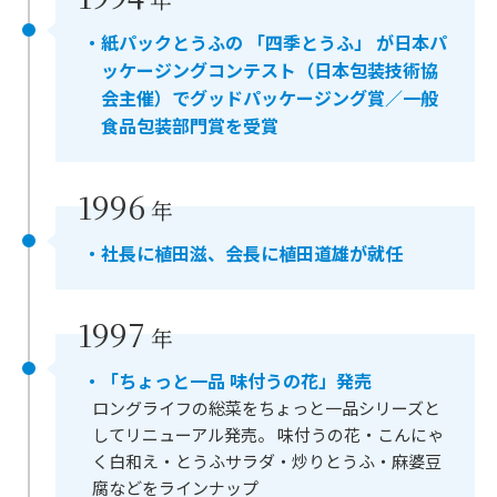
・紙パックとうふの 「四季とうふ」 が日本パ
ッケージングコンテスト（日本包装技術協
会主催）で
グッドパッケージング賞／一般
食品包装部門賞を受賞
1996
年
・社長に植田滋、会長に植田道雄が就任
1997
年
・「ちょっと一品 味付うの花」発売
ロングライフの総菜をちょっと一品シリーズと
してリニューアル発売。 味付うの花・こんにゃ
く白和え・とうふサラダ・炒りとうふ・麻婆豆
腐などをラインナップ