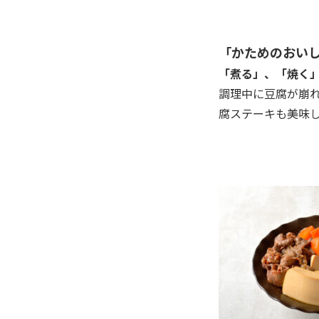
「かためのおい
「煮る」、「焼く
調理中に豆腐が崩
腐ステーキも美味