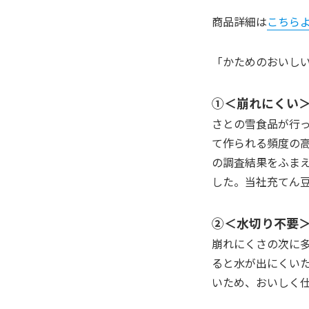
商品詳細は
こちら
「かためのおいし
①＜崩れにくい
さとの雪食品が行
て作られる頻度の
の調査結果をふま
した。当社充てん
②＜水切り不要
崩れにくさの次に
ると水が出にくい
いため、おいしく