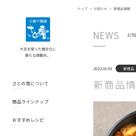
トップ
>
お知らせ
>
新商品情報
NEWS
お知
大豆を使った食文化に
新たな感動を。
2022.03.03
新商品
新商品
さとの雪について
CONCEPT
商品ラインナップ
LINEUP
おすすめレシピ
RECIPE