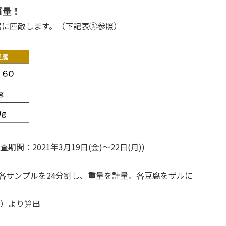
質量！
腐に匹敵します。（下記表③参照）
2021年3月19日(金)～22日(月))
各サンプルを24分割し、重量を計量。各豆腐をザルに
訂）より算出