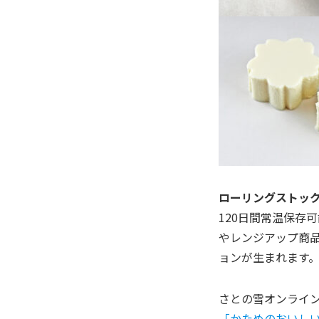
ローリングストッ
120日間常温保存
やレンジアップ商
ョンが生まれます
さとの雪オンライ
「かためのおいしい豆