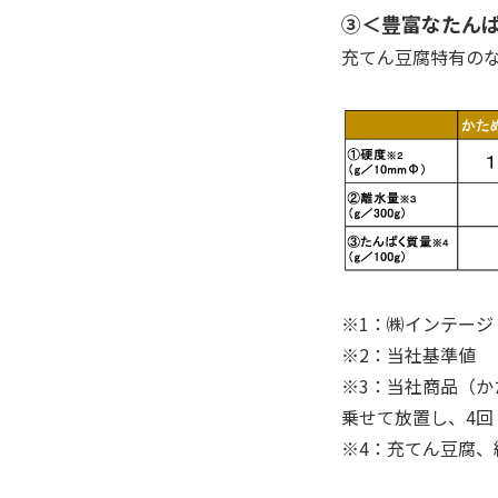
③＜豊富なたん
充てん豆腐特有の
※1：㈱インテージ「
※2：当社基準値
※3：当社商品（か
乗せて放置し、4回
※4：充てん豆腐、