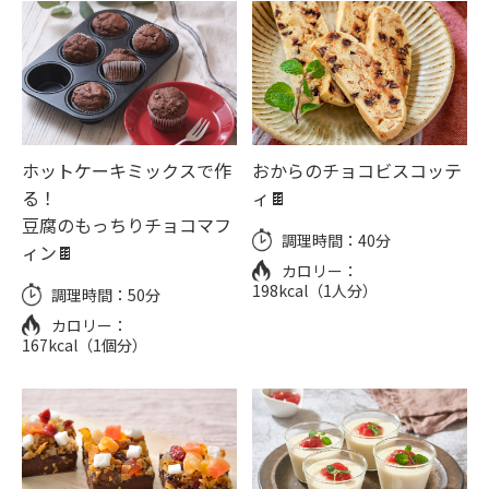
ホットケーキミックスで作
おからのチョコビスコッテ
る！
ィ🍫
豆腐のもっちりチョコマフ
調理時間：
40分
ィン🍫
カロリー：
198kcal（1人分）
調理時間：
50分
カロリー：
167kcal（1個分）