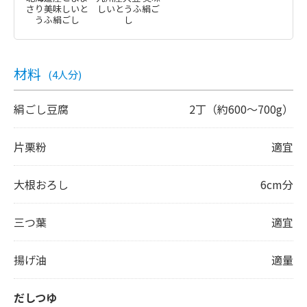
さり美味しいと
しいとうふ絹ご
うふ絹ごし
し
材料
(4人分)
絹ごし豆腐
2丁（約600～700g）
片栗粉
適宜
大根おろし
6cm分
三つ葉
適宜
揚げ油
適量
だしつゆ