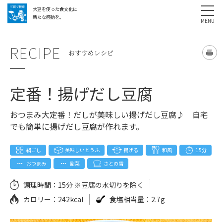
大豆を使った食文化に
採用情報
お問い合わせ
SHARE
新たな感動を。
RECIPE
おすすめレシピ
定番！揚げだし豆腐
おつまみ大定番！だしが美味しい揚げだし豆腐♪ 自宅
でも簡単に揚げだし豆腐が作れます。
絹ごし
美味しいとうふ
揚げる
和風
15分
おつまみ
副菜
さとの雪
調理時間：
15分 ※豆腐の水切りを除く
カロリー：
242kcal
食塩相当量：
2.7g