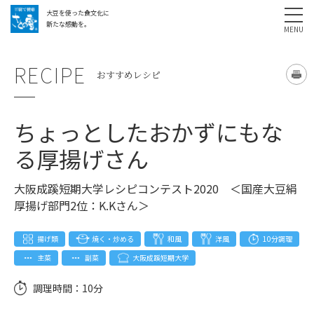
大豆を使った食文化に
採用情報
お問い合わせ
SHARE
新たな感動を。
RECIPE
おすすめレシピ
ちょっとしたおかずにもな
る厚揚げさん
大阪成蹊短期大学レシピコンテスト2020 ＜国産大豆絹
厚揚げ部門2位：K.Kさん＞
揚げ類
焼く・炒める
和風
洋風
10分調理
主菜
副菜
大阪成蹊短期大学
調理時間：
10分