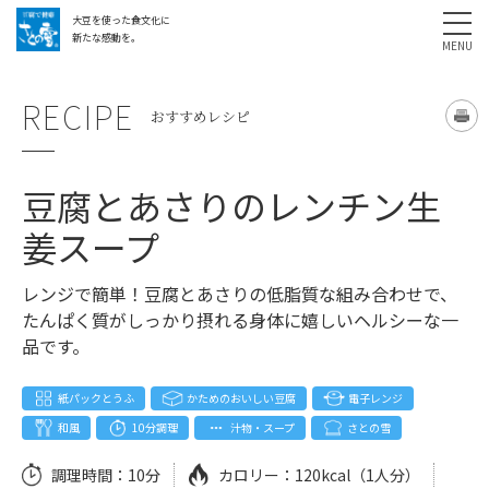
大豆を使った食文化に
採用情報
お問い合わせ
SHARE
新たな感動を。
RECIPE
おすすめレシピ
豆腐とあさりのレンチン生
姜スープ
レンジで簡単！豆腐とあさりの低脂質な組み合わせで、
たんぱく質がしっかり摂れる身体に嬉しいヘルシーな一
品です。
紙パックとうふ
かためのおいしい豆腐
電子レンジ
和風
10分調理
汁物・スープ
さとの雪
調理時間：
10分
カロリー：
120kcal（1人分）