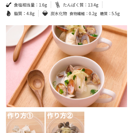
食塩相当量：
1.6g
たんぱく質：
13.4g
脂質：
4.8g
炭水化物
0.2g
5.5g
食物繊維：
糖質：