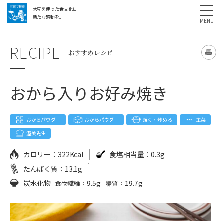
大豆を使った食文化に
採用情報
お問い合わせ
SHARE
新たな感動を。
RECIPE
おすすめレシピ
おから入りお好み焼き
おからパウダー
おからパウダー
焼く・炒める
主菜
渥美先生
カロリー：
322Kcal
食塩相当量：
0.3g
たんぱく質：
13.1g
炭水化物
9.5g
19.7g
食物繊維：
糖質：