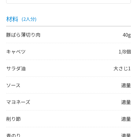
材料
(2人分)
豚ばら薄切り肉
40g
キャベツ
1/8個
サラダ油
大さじ1
ソース
適量
マヨネーズ
適量
削り節
適量
青のり
適量