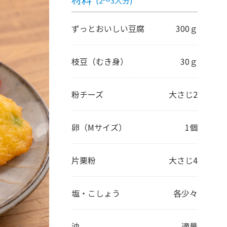
(2～3人分)
ずっとおいしい豆腐
300ｇ
枝豆（むき身）
30ｇ
粉チーズ
大さじ2
卵（Mサイズ）
1個
片栗粉
大さじ4
塩・こしょう
各少々
油
適量