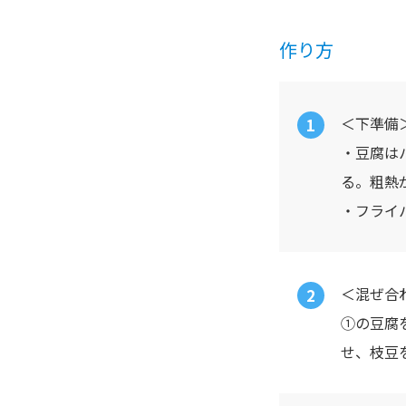
作り方
＜下準備
・豆腐は
る。粗熱
・フライ
＜混ぜ合
①の豆腐
せ、枝豆