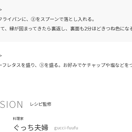
＞
フライパンに、②をスプーンで落とし入れる。
して、縁が固まってきたら裏返し、裏面も2分ほどきつね色にな
＞
ーフレタスを盛り、③を盛る。お好みでケチャップや塩などを
SION
レシピ監修
料理家
ぐっち夫婦
gucci-fuufu