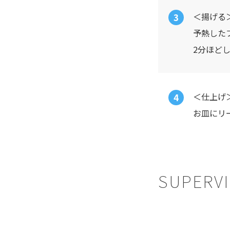
＜揚げる
予熱した
2分ほど
＜仕上げ
お皿にリ
SUPERVI