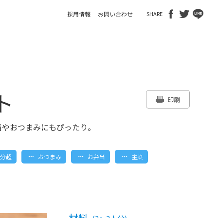
採用情報
お問い合わせ
SHARE
ト
印刷
当やおつまみにもぴったり。
5分超
おつまみ
お弁当
主菜
材料