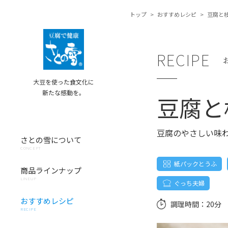
トップ
>
おすすめレシピ
>
豆腐と
RECIPE
大豆を使った食文化に
新たな感動を。
豆腐と
豆腐のやさしい味
さとの雪について
CONCEPT
紙パックとうふ
商品ラインナップ
LINEUP
ぐっち夫婦
おすすめレシピ
調理時間：
20分
RECIPE