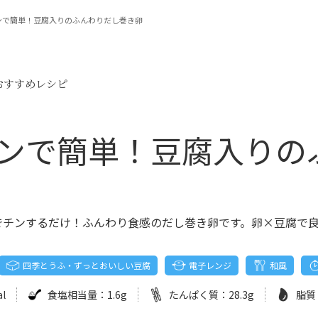
ンで簡単！豆腐入りのふんわりだし巻き卵
おすすめレシピ
ンで簡単！豆腐入りの
でチンするだけ！ふんわり食感のだし巻き卵です。卵×豆腐で
四季とうふ・ずっとおいしい豆腐
電子レンジ
和風
al
食塩相当量：
1.6g
たんぱく質：
28.3g
脂質