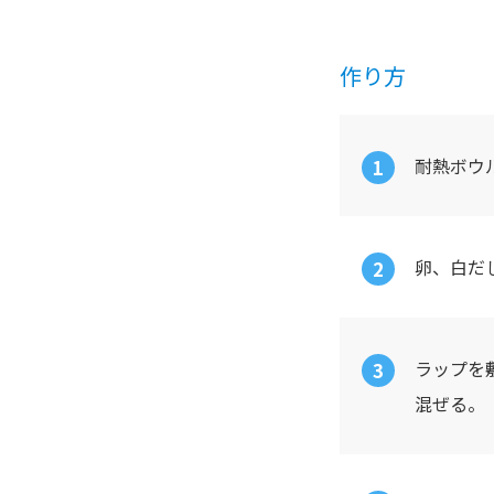
作り方
耐熱ボウ
卵、白だ
ラップを
混ぜる。