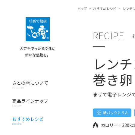
トップ
>
おすすめレシピ
>
レンチ
RECIPE
大豆を使った食文化に
新たな感動を。
レンチ
巻き卵
さとの雪について
CONCEPT
まぜて電子レンジ
商品ラインナップ
LINEUP
紙パックとうふ
おすすめレシピ
RECIPE
カロリー：
330kc