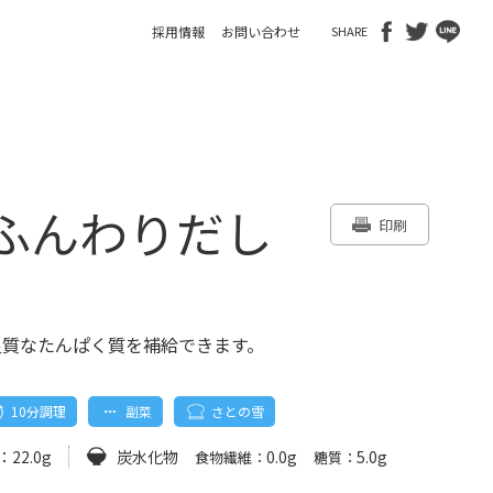
採用情報
お問い合わせ
SHARE
ふんわりだし
印刷
良質なたんぱく質を補給できます。
10分調理
副菜
さとの雪
：
22.0g
炭水化物
0.0g
5.0g
食物繊維：
糖質：