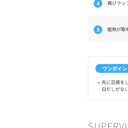
再びラッ
粗熱が取
ワンポイン
先に豆腐を
白だしがな
SUPERVI