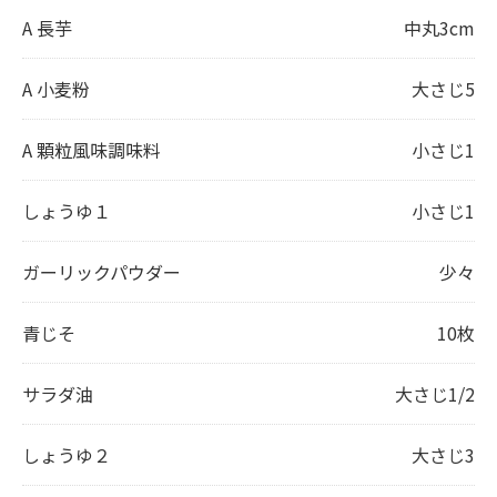
A 長芋
中丸3cm
A 小麦粉
大さじ5
A 顆粒風味調味料
小さじ1
しょうゆ１
小さじ1
ガーリックパウダー
少々
青じそ
10枚
サラダ油
大さじ1/2
しょうゆ２
大さじ3