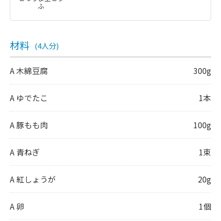
ふ
材料
(4人分)
A 木綿豆腐
300g
A ゆでたこ
1本
A 豚もも肉
100g
A 青ねぎ
1束
A 紅しょうが
20g
A 卵
1個