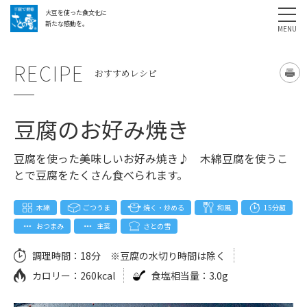
大豆を使った食文化に
採用情報
お問い合わせ
SHARE
新たな感動を。
RECIPE
おすすめレシピ
豆腐のお好み焼き
豆腐を使った美味しいお好み焼き♪ 木綿豆腐を使うこ
とで豆腐をたくさん食べられます。
木綿
ごつうま
焼く・炒める
和風
15分超
おつまみ
主菜
さとの雪
調理時間：
18分 ※豆腐の水切り時間は除く
カロリー：
260kcal
食塩相当量：
3.0g