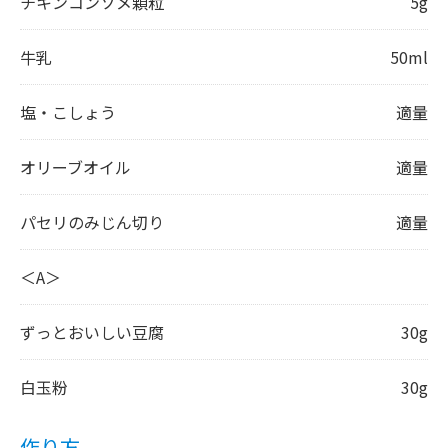
チキンコンソメ顆粒
5g
牛乳
50ml
塩・こしょう
適量
オリーブオイル
適量
パセリのみじん切り
適量
＜A＞
ずっとおいしい豆腐
30g
白玉粉
30g
作り方