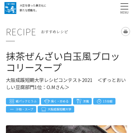
大豆を使った食文化に
採用情報
お問い合わせ
SHARE
新たな感動を。
RECIPE
おすすめレシピ
抹茶ぜんざい白玉風ブロッ
コリースープ
大阪成蹊短期大学レシピコンテスト2021 ＜ずっとおい
しい豆腐部門1位：O.Mさん＞
紙パックとうふ
焼く・炒める
洋風
15分超
汁物・スープ
大阪成蹊短期大学