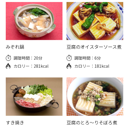
みぞれ鍋
豆腐のオイスターソース煮
調理時間：
20分
調理時間：
6分
カロリー：
281kcal
カロリー：
181kcal
すき焼き
豆腐のとろ～りそぼろ煮