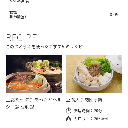
リウム(mg)
食塩
0.09
相当量(g)
RECIPE
このおとうふを使ったおすすめのレシピ
豆腐たっぷり あったかヘル
豆腐入り肉団子鍋
シー鍋 豆乳鍋
調理時間：
20分
カロリー：
266kcal