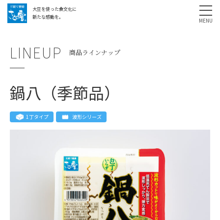
大豆を使った食文化に
採用情報
お問い合わせ
SHARE
新たな感動を。
LINEUP
商品ラインナップ
鍋八（季節品）
1丁タイプ
波形シリーズ