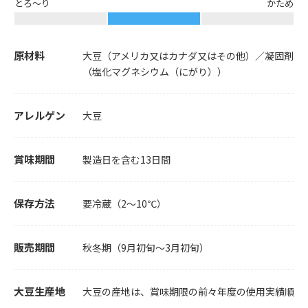
とろ〜り
かため
原材料
大豆（アメリカ又はカナダ又はその他）／凝固剤
（塩化マグネシウム（にがり））
アレルゲン
大豆
賞味期間
製造日を含む13日間
保存方法
要冷蔵（2～10℃）
販売期間
秋冬期（9月初旬～3月初旬）
大豆生産地
大豆の産地は、賞味期限の前々年度の使用実績順