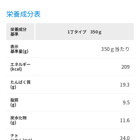
栄養成分表
栄養成分
1丁タイプ 350ｇ
基準
表示
350ｇ当たり
基準量(g)
エネルギー
209
(kcal)
たんぱく質
19.3
(g)
脂質
9.5
(g)
炭水化物
11.6
(g)
ナト
34.0