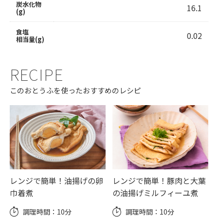
炭水化物
16.1
(g)
食塩
0.02
相当量(g)
RECIPE
このおとうふを使ったおすすめのレシピ
レンジで簡単！油揚げの卵
レンジで簡単！豚肉と大葉
巾着煮
の油揚げミルフィーユ煮
調理時間：
10分
調理時間：
10分