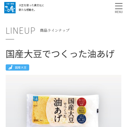
大豆を使った食文化に
採用情報
お問い合わせ
SHARE
新たな感動を。
LINEUP
商品ラインナップ
国産大豆でつくった油あげ
国産大豆