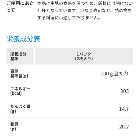
ご使用にあた
本品は生地の食感を保つため、袋状には開けない
って
仕様となっています。いなり寿司など、詰め物を
する料理には適しておりません。
栄養成分表
栄養成分
1パック
基準
（2枚入り）
表示
100ｇ当たり
基準量(g)
エネルギー
305
(kcal)
たんぱく質
14.7
(g)
脂質
20.2
(g)