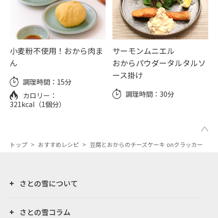
小麦粉不使用！おから肉ま
サーモンムニエル
ん
おからパウダータルタルソ
ース掛け
調理時間：
15分
調理時間：
30分
カロリー：
321kcal（1個分）
トップ
>
おすすめレシピ
>
豆腐とおからのチーズケーキ onクラッカー
さとの雪について
さとの雪コラム