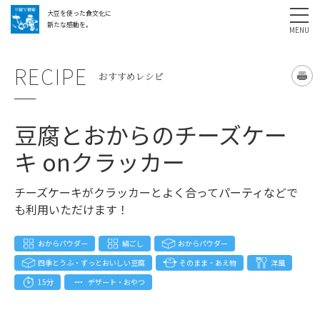
大豆を使った食文化に
採用情報
お問い合わせ
SHARE
新たな感動を。
RECIPE
おすすめレシピ
豆腐とおからのチーズケー
キ onクラッカー
チーズケーキがクラッカーとよく合ってパーティなどで
も利用いただけます！
おからパウダー
絹ごし
おからパウダー
四季とうふ・ずっとおいしい豆腐
そのまま・あえ物
洋風
15分
デザート・おやつ