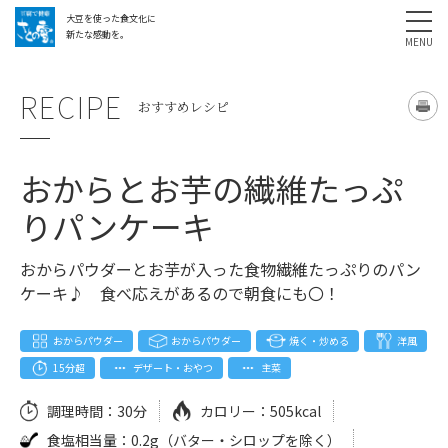
大豆を使った食文化に
採用情報
お問い合わせ
SHARE
新たな感動を。
RECIPE
おすすめレシピ
おからとお芋の繊維たっぷ
りパンケーキ
おからパウダーとお芋が入った食物繊維たっぷりのパン
ケーキ♪ 食べ応えがあるので朝食にも〇！
おからパウダー
おからパウダー
焼く・炒める
洋風
15分超
デザート・おやつ
主菜
調理時間：
30分
カロリー：
505kcal
食塩相当量：
0.2g（バター・シロップを除く）