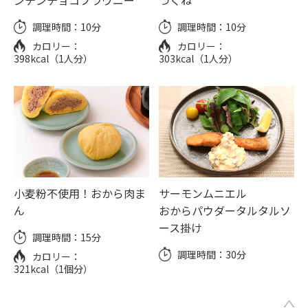
ンチンチョコブラウニー
つくね
調理時間：
10分
調理時間：
10分
カロリー：
カロリー：
398kcal（1人分）
303kcal（1人分）
小麦粉不使用！おから肉ま
サーモンムニエル
ん
おからパウダータルタルソ
ース掛け
調理時間：
15分
調理時間：
30分
カロリー：
321kcal（1個分）