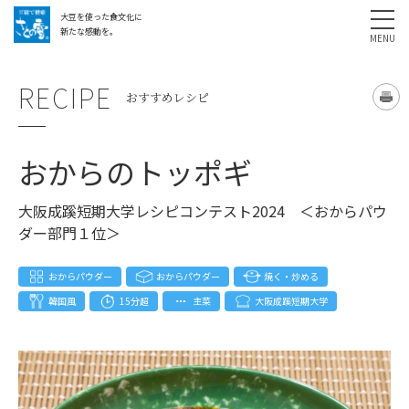
大豆を使った食文化に
採用情報
お問い合わせ
SHARE
新たな感動を。
RECIPE
おすすめレシピ
おからのトッポギ
大阪成蹊短期大学レシピコンテスト2024 ＜おからパウ
ダー部門１位＞
おからパウダー
おからパウダー
焼く・炒める
韓国風
15分超
主菜
大阪成蹊短期大学