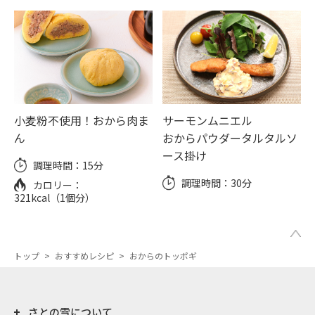
小麦粉不使用！おから肉ま
サーモンムニエル
ん
おからパウダータルタルソ
ース掛け
調理時間：
15分
調理時間：
30分
カロリー：
321kcal（1個分）
トップ
>
おすすめレシピ
>
おからのトッポギ
さとの雪について