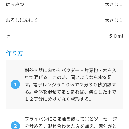
はちみつ
大さじ１
おろしにんにく
大さじ１
水
５０ml
作り方
耐熱容器におからパウダー・片栗粉・水を入
れて混ぜる。この時、固いようなら水を足
す。電子レンジ５００ｗで２分３０秒加熱す
る。全体を混ぜてまとまれば、濡らした手で
１２等分に分けて丸く成形する。
フライパンにごま油を熱して①とソーセージ
を炒める。混ぜ合わせた A を加え、煮汁がと